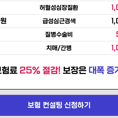
1
허혈성심장질환
만원
1
급성심근경색
질병수술비
1
치매/간병
보험료
25% 절감!
보장은
대폭 증
보험 컨설팅 신청하기