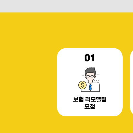
01
보험 리모델링
요청