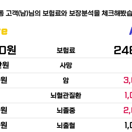
동 고객(남)님의 보험료와 보장분석을 체크해봤습
re
50원
24
보험료
만원
사망
만원
3
암
1
뇌혈관질환
만원
2
뇌졸중
만원
1
뇌출혈