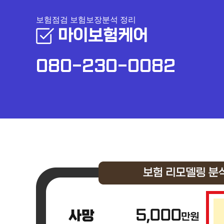
보험점검 보험보장분석 정리
마이보험케어
080-230-0082